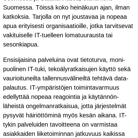
Suomessa. Töissä koko heinä­kuun ajan, ilman
katkoksia. Tarjolla on nyt joustavaa ja nopeaa
apua erityisesti organisaatioille, jotka tarvitsevat
vakituiselle IT-tuelleen loma­tuurausta tai
sesonki­apua.
Ensi­sijaisina palveluina ovat tieto­turva, moni­
puolinen IT-tuki, teko­äly­ratkaisujen käyttö sekä
vaurioituneilta tallennus­välineiltä tehtävä data­
palautus. IT-ympäristöjen toiminta­varmuus
edellyttää nopeaa reagointia ja käytännön­
läheistä ongelman­ratkaisua, jotta järjestelmät
pysyvät häiriöttöminä myös kesän aikana. IT-
tykin palveluiden tavoitteena on varmistaa
asiakkaiden liike­toiminnan jatkuvuus kaikissa