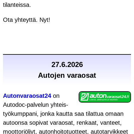
tilanteissa.
Ota yhteyttä. Nyt!
27.6.2026
Autojen vara­osat
Auton­vara­osat24
on
Autodoc-palvelun yhteis­
työ­kumppani, jonka kautta saa tilattua omaan
autoonsa sopivat vara­osat, renkaat, vanteet,
moottori­öljyt, auton­hoito­tuotteet, auto­tarvikkeet