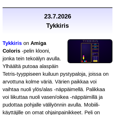
23.7.2026
Tykkiris
Tykkiris
on
Amiga
Coloris
-pelin klooni,
jonka tein teko­älyn avulla.
Ylhäältä putoaa alas­päin
Tetris-tyyppiseen kuiluun pysty­paloja, joissa on
arvottuna kolme väriä. Värien paikkaa voi
vaihtaa nuoli ylös/alas -näppäimellä. Palikkaa
voi liikuttaa nuoli vasen/oikea -näppäimillä ja
pudottaa pohjalle väli­lyönnin avulla. Mobiili­
käyttäjille on omat ohjain­painikkeet. Peli on