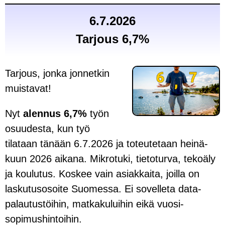
6.7.2026
Tarjous 6,7%
Tarjous, jonka jonnetkin
muistavat!
Nyt
alennus 6,7%
työn
osuudesta, kun työ
tilataan tänään 6.7.2026 ja toteutetaan heinä­
kuun 2026 aikana. Mikro­tuki, tieto­turva, teko­äly
ja koulutus. Koskee vain asiakkaita, joilla on
laskutus­osoite Suomessa. Ei sovelleta data­
palautus­töihin, matka­kuluihin eikä vuosi­
sopimus­hintoihin.