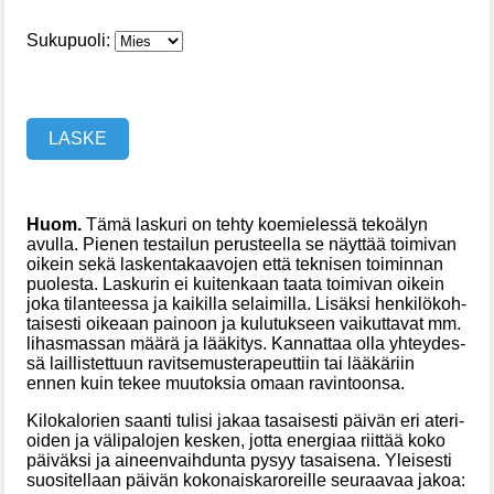
Sukupuoli:
LASKE
Huom.
Tä­mä las­ku­ri on teh­ty koe­mie­les­sä te­ko­älyn
avul­la. Pie­nen tes­tai­lun pe­rus­teel­la se näyt­tää toi­mi­van
oi­kein se­kä las­ken­ta­kaa­vo­jen et­tä tek­ni­sen toi­min­nan
puo­les­ta. Las­ku­rin ei kui­ten­kaan taa­ta toi­mi­van oi­kein
jo­ka ti­lan­tees­sa ja kai­kil­la se­lai­mil­la. Li­säk­si hen­ki­lö­koh­
tai­ses­ti oi­ke­aan pai­noon ja ku­lu­tuk­seen vai­kut­ta­vat mm.
li­has­mas­san mää­rä ja lää­ki­tys. Kan­nat­taa ol­la yh­tey­des­
sä lail­lis­tet­tuun ra­vit­se­mus­te­ra­peut­tiin tai lää­kä­riin
ennen kuin te­kee muu­tok­sia omaan ra­vin­toonsa.
Ki­lo­ka­lo­ri­en saan­ti tu­li­si ja­kaa ta­sai­ses­ti päi­vän eri ate­ri­
oi­den ja vä­li­pa­lo­jen kes­ken, jot­ta ener­gi­aa riit­tää ko­ko
päi­väk­si ja ai­neen­vaih­dun­ta py­syy ta­sai­se­na. Ylei­ses­ti
suo­si­tel­laan päi­vän ko­ko­nais­ka­ro­reil­le seu­raa­vaa ja­koa: