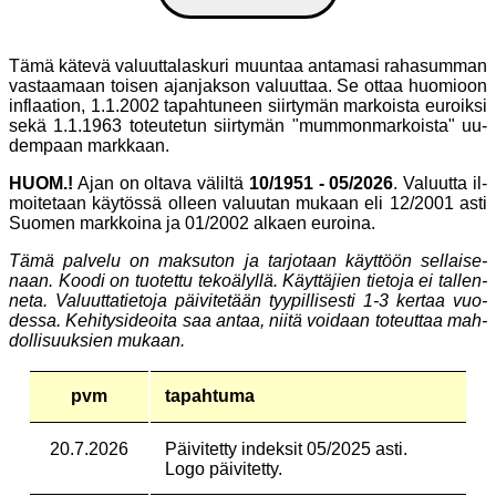
Tä­mä kä­te­vä va­luut­ta­las­ku­ri muun­taa an­ta­ma­si ra­ha­sum­man
vas­taa­maan toi­sen ajan­jak­son va­luut­taa. Se ot­taa huo­mi­oon
in­flaa­ti­on, 1.1.2002 ta­pah­tu­neen siir­ty­män mar­kois­ta eu­roik­si
sekä 1.1.1963 to­teu­te­tun siir­ty­män "mum­mon­mar­kois­ta" uu­
dem­paan mark­kaan.
HUOM.!
Ajan on ol­ta­va vä­lil­tä
10/1951 - 05/2026
. Va­luut­ta il­
moi­te­taan käy­tös­sä ol­leen va­luu­tan mu­kaan eli 12/2001 as­ti
Suo­men mark­koi­na ja 01/2002 al­ka­en eu­roi­na.
Tä­mä pal­ve­lu on mak­su­ton ja tar­jo­taan käyt­töön sel­lai­se­
naan. Koo­di on tuo­tet­tu te­ko­älyl­lä. Käyt­tä­ji­en tie­to­ja ei tal­len­
ne­ta. Va­luut­ta­tie­to­ja päi­vi­te­tään tyy­pil­li­ses­ti 1-3 ker­taa vuo­
des­sa. Ke­hi­tys­ide­oi­ta saa an­taa, nii­tä voi­daan to­teut­taa mah­
dol­li­suuk­si­en mu­kaan.
pvm
tapahtuma
20.7.2026
Päi­vi­tet­ty in­dek­sit 05/2025 as­ti.
Lo­go päi­vi­tet­ty.